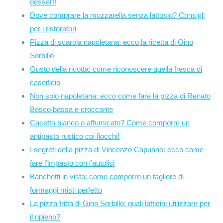
dessert!
Dove comprare la mozzarella senza lattosio? Consigli
per i ristoratori
Pizza di scarola napoletana: ecco la ricetta di Gino
Sorbillo
Gusto della ricotta: come riconoscere quella fresca di
caseificio
Non solo napoletana: ecco come fare la pizza di Renato
Bosco bassa e croccante
Cacetto bianco o affumicato? Come comporre un
antipasto rustico coi fiocchi!
I segreti della pizza di Vincenzo Capuano: ecco come
fare l’impasto con l’autolisi
Banchetti in vista: come comporre un tagliere di
formaggi misti perfetto
La pizza fritta di Gino Sorbillo: quali latticini utilizzare per
il ripieno?