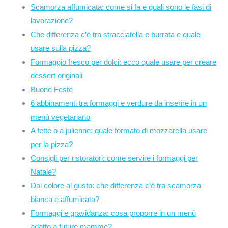
Scamorza affumicata: come si fa e quali sono le fasi di
lavorazione?
Che differenza c’è tra stracciatella e burrata e quale
usare sulla pizza?
Formaggio fresco per dolci: ecco quale usare per creare
dessert originali
Buone Feste
6 abbinamenti tra formaggi e verdure da inserire in un
menù vegetariano
A fette o a julienne: quale formato di mozzarella usare
per la pizza?
Consigli per ristoratori: come servire i formaggi per
Natale?
Dal colore al gusto: che differenza c’è tra scamorza
bianca e affumicata?
Formaggi e gravidanza: cosa proporre in un menù
adatto a future mamme?