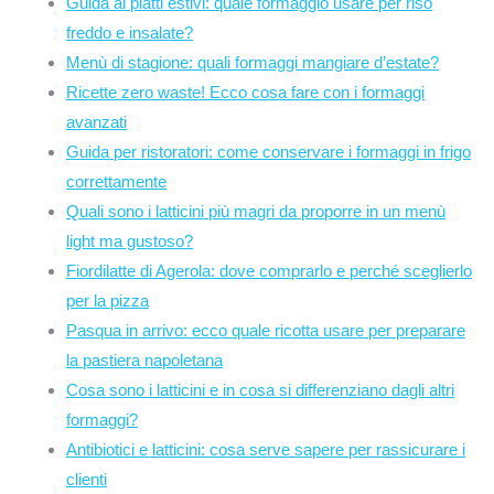
Guida ai piatti estivi: quale formaggio usare per riso
freddo e insalate?
Menù di stagione: quali formaggi mangiare d’estate?
Ricette zero waste! Ecco cosa fare con i formaggi
avanzati
Guida per ristoratori: come conservare i formaggi in frigo
correttamente
Quali sono i latticini più magri da proporre in un menù
light ma gustoso?
Fiordilatte di Agerola: dove comprarlo e perché sceglierlo
per la pizza
Pasqua in arrivo: ecco quale ricotta usare per preparare
la pastiera napoletana
Cosa sono i latticini e in cosa si differenziano dagli altri
formaggi?
Antibiotici e latticini: cosa serve sapere per rassicurare i
clienti