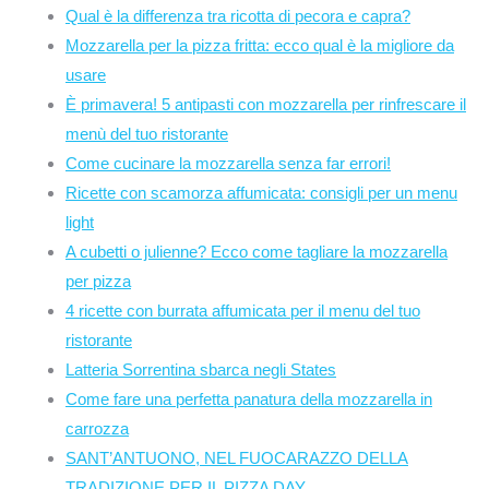
Qual è la differenza tra ricotta di pecora e capra?
Mozzarella per la pizza fritta: ecco qual è la migliore da
usare
È primavera! 5 antipasti con mozzarella per rinfrescare il
menù del tuo ristorante
Come cucinare la mozzarella senza far errori!
Ricette con scamorza affumicata: consigli per un menu
light
A cubetti o julienne? Ecco come tagliare la mozzarella
per pizza
4 ricette con burrata affumicata per il menu del tuo
ristorante
Latteria Sorrentina sbarca negli States
Come fare una perfetta panatura della mozzarella in
carrozza
SANT’ANTUONO, NEL FUOCARAZZO DELLA
TRADIZIONE PER IL PIZZA DAY