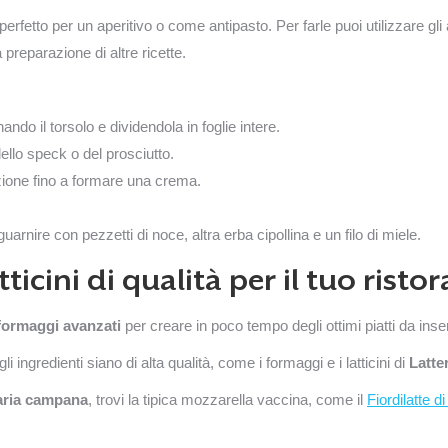
erfetto per un aperitivo o come antipasto. Per farle puoi utilizzare gl
preparazione di altre ricette.
do il torsolo e dividendola in foglie intere.
dello speck o del prosciutto.
zione fino a formare una crema.
uarnire con pezzetti di noce, altra erba cipollina e un filo di miele.
icini di qualità per il tuo risto
 formaggi avanzati
per creare in poco tempo degli ottimi piatti da inse
 ingredienti siano di alta qualità, come i formaggi e i latticini di
Latte
aria campana
, trovi la tipica mozzarella vaccina, come il
Fiordilatte d