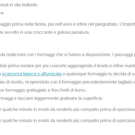
nuti in olio bollente.
re.
maggio prima nella farina, poi nell’uovo e infine nel pangrattato. L’import
ante avvolto in una croccante e golosa panatura.
ce da realizzare con i formaggi che si hanno a disposizione. I passaggi 
ndolo prima tostare per poi cuocerlo aggiungendo il brodo e infine man
la
scamorza bianca o affumicata
o qualunque formaggio tu decida di u
ato di risotto, ricoprendolo con il formaggio precedentemente tagliato a
con formaggio grattugiato e fiocchetti di burro.
ormaggi e lasciare leggermente gratinare la superficie.
 per qualche minuto in modo da renderlo più compatto prima di sporzionar
 per qualche minuto in modo da renderlo più compatto prima di sporzionar