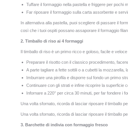
Tuffare il formaggio nella pastella e friggere per pochi mi
Far riposare il formaggio sulla carta assorbente e servi
In alternativa alla pastella, puoi scegliere di passare il for
così che i tuoi ospiti possano assaporare il formaggio fil
2. Timballo di riso ai 4 formaggi
Il timballo di riso è un primo ricco e goloso, facile e velo
Preparare il risotto con il classico procedimento, face
A parte tagliare a fette sottili o a cubetti la mozzarella, 
Imburrare una pirofila e disporre sul fondo un primo str
Continuare con gli strati e infine ricoprire la superficie 
Infornare a 220° per circa 30 minuti, per far fondere i f
Una volta sfornato, ricorda di lasciar riposare il timballo
Una volta sfornato, ricorda di lasciar riposare il timballo
3.
Barchette di indivia con formaggio fresco