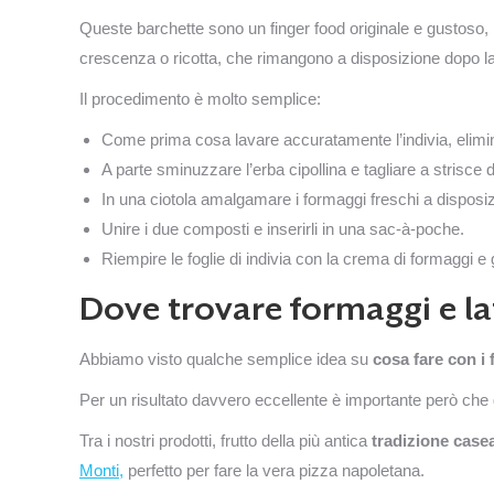
Queste barchette sono un finger food originale e gustoso, p
crescenza o ricotta, che rimangono a disposizione dopo la 
Il procedimento è molto semplice:
Come prima cosa lavare accuratamente l’indivia, eliminan
A parte sminuzzare l’erba cipollina e tagliare a strisce 
In una ciotola amalgamare i formaggi freschi a disposi
Unire i due composti e inserirli in una sac-à-poche.
Riempire le foglie di indivia con la crema di formaggi e g
Dove trovare formaggi e latt
Abbiamo visto qualche semplice idea su
cosa fare con i
Per un risultato davvero eccellente è importante però che gli
Tra i nostri prodotti, frutto della più antica
tradizione case
Monti,
perfetto per fare la vera pizza napoletana.