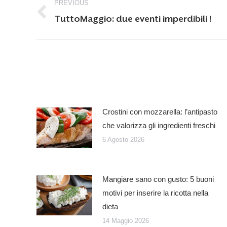
PREVIOUS
navigation
Previous
TuttoMaggio: due eventi imperdibili !
post:
Crostini con mozzarella: l’antipasto
che valorizza gli ingredienti freschi
6 Agosto 2026
Mangiare sano con gusto: 5 buoni
motivi per inserire la ricotta nella
dieta
14 Maggio 2026