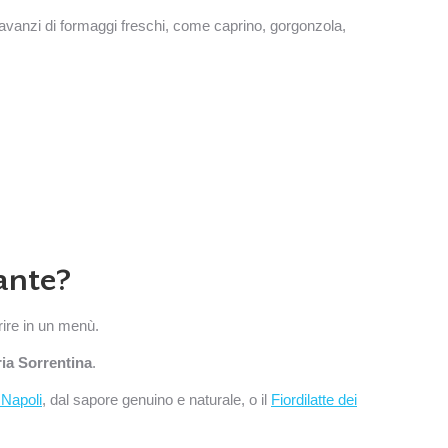
i avanzi di formaggi freschi, come caprino, gorgonzola,
rante?
rire in un menù.
ria Sorrentina
.
i Napoli
, dal sapore genuino e naturale, o il
Fiordilatte dei