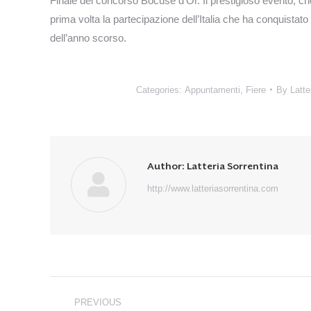
Finale del concorso Bocuse d’Or. Il prestigioso evento, ch
prima volta la partecipazione dell’Italia che ha conquistato
dell’anno scorso.
Categories:
Appuntamenti
,
Fiere
By
Latte
Author:
Latteria Sorrentina
http://www.latteriasorrentina.com
Post
PREVIOUS