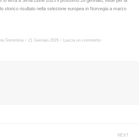
e si terrà a Sirha Lione 2025 il prossimo 26 gennaio, vede per la
 lo storico risultato nella selezione europea in Norvegia a marzo
ria Sorrentina
21 Gennaio 2025
Lascia un commento
NEXT