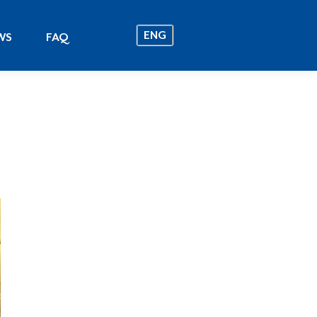
ENG
EWS
FAQ
ENG
WS
FAQ