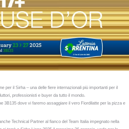
 per il Sirha – una delle fiere internazionali più importanti per il
uttori, professionisti e buyer da tutto il mondo.
ne 3B135 dove vi faremo assaggiare il vero Fiordilatte per la pizza e
 anche Technical Partner al fianco del Team Italia impegnato nella