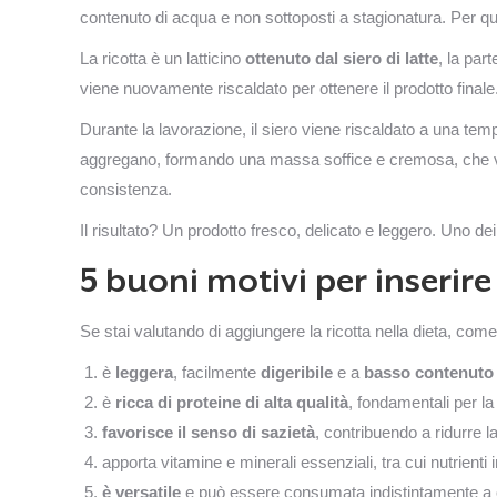
contenuto di acqua e non sottoposti a stagionatura. Per que
La ricotta è un latticino
ottenuto dal siero di latte
, la par
viene nuovamente riscaldato per ottenere il prodotto finale
Durante la lavorazione, il siero viene riscaldato a una te
aggregano, formando una massa soffice e cremosa, che vien
consistenza.
Il risultato? Un prodotto fresco, delicato e leggero. Uno de
5 buoni motivi per inserire 
Se stai valutando di aggiungere la ricotta nella dieta, come
è
leggera
, facilmente
digeribile
e a
basso contenuto 
è
ricca di proteine di alta qualità
, fondamentali per la
favorisce il senso di sazietà
, contribuendo a ridurre l
apporta vitamine e minerali essenziali, tra cui nutrienti 
è versatile
e può essere consumata indistintamente a 