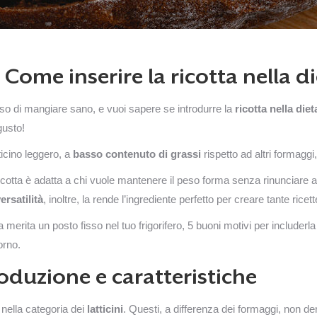
i! Come inserire la ricotta nella 
iso di mangiare sano, e vuoi sapere se introdurre la
ricotta nella diet
gusto!
tticino leggero, a
basso contenuto di grassi
rispetto ad altri formagg
la ricotta è adatta a chi vuole mantenere il peso forma senza rinunciare 
rsatilità
, inoltre, la rende l’ingrediente perfetto per creare tante ricet
a merita un posto fisso nel tuo frigorifero, 5 buoni motivi per includerl
orno.
produzione e caratteristiche
nella categoria dei
latticini
. Questi, a differenza dei formaggi, non d