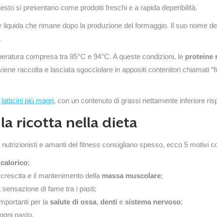
sto si presentano come prodotti freschi e a rapida deperibilità.
te liquida che rimane dopo la produzione del formaggio. Il suo nome der
.
mperatura compresa tra 85°C e 94°C. A queste condizioni, le
proteine 
e raccolta e lasciata sgocciolare in appositi contenitori chiamati “f
i
latticini più magri
, con un contenuto di grassi nettamente inferiore rispe
la ricotta nella dieta
 nutrizionisti e amanti del fitness consigliano spesso, ecco 5 motivi co
calorico
;
 crescita e il mantenimento della
massa muscolare
;
a sensazione di fame tra i pasti;
importanti per la
salute di ossa
,
denti
e
sistema nervoso
;
ogni pasto.