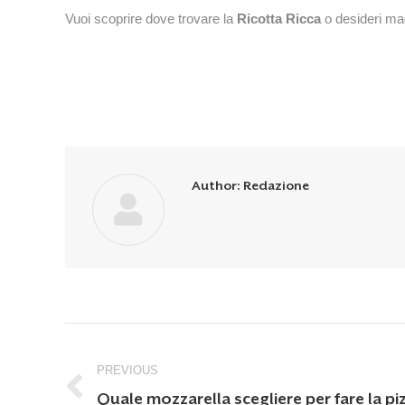
Vuoi scoprire dove trovare la
Ricotta Ricca
o desideri mag
Author:
Redazione
Post
PREVIOUS
navigation
Previous
Quale mozzarella scegliere per fare la piz