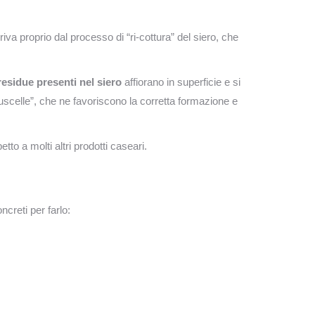
iva proprio dal processo di “ri-cottura” del siero, che
residue presenti nel siero
affiorano in superficie e si
uscelle”, che ne favoriscono la corretta formazione e
tto a molti altri prodotti caseari.
ncreti per farlo: