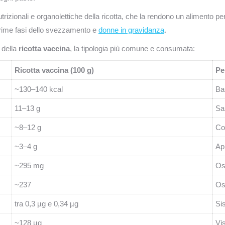
nutrizionali e organolettiche della ricotta, che la rendono un alimento pe
prime fasi dello svezzamento e
donne in gravidanza
.
i della
ricotta vaccina
, la tipologia più comune e consumata:
Ricotta vaccina (100 g)
Pe
~130–140 kcal
Ba
11–13 g
Sa
~8–12 g
Co
~3–4 g
Ap
~295 mg
Os
~237
Os
tra 0,3 µg e 0,34 µg
Si
~128 µg
Vi