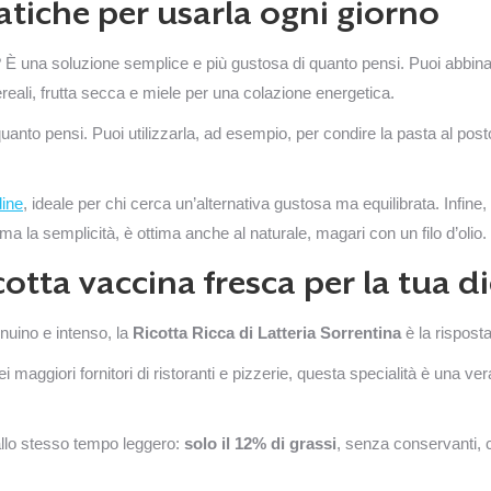
ratiche per usarla ogni giorno
 È una soluzione semplice e più gustosa di quanto pensi. Puoi abbinar
reali, frutta secca e miele per una colazione energetica.
 quanto pensi. Puoi utilizzarla, ad esempio, per condire la pasta al pos
dine
, ideale per chi cerca un’alternativa gustosa ma equilibrata. Infin
a la semplicità, è ottima anche al naturale, magari con un filo d’olio.
cotta vaccina fresca per la tua d
nuino e intenso, la
Ricotta Ricca di Latteria Sorrentina
è la risposta
i maggiori fornitori di ristoranti e pizzerie, questa specialità è una ve
 allo stesso tempo leggero:
solo il 12% di grassi
, senza conservanti, 