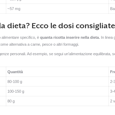
~57 mg
Ba
la dieta? Ecco le dosi consigliate
 alimentare specifico, è
quanta ricotta inserire nella dieta.
In linea 
me alternativa a carne, pesce o altri formaggi.
genze personali. Ad esempio, se segui un’alimentazione equilibrata, s
Quantità
Fr
80-100 g
2-
100-150 g
3-
80 g
2 