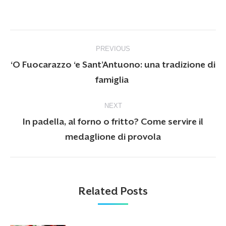
Post
PREVIOUS
navigation
‘O Fuocarazzo ‘e Sant’Antuono: una tradizione di
Previous
famiglia
post:
NEXT
In padella, al forno o fritto? Come servire il
Next
medaglione di provola
post:
Related Posts