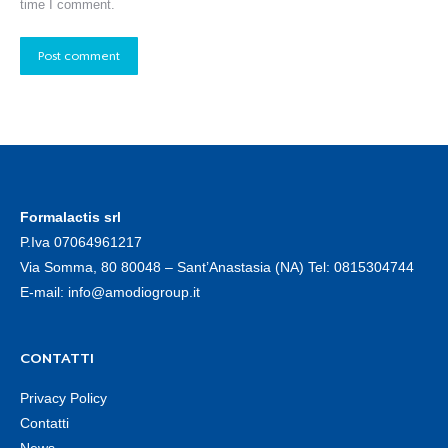
time I comment.
Post comment
Formalactis srl
P.Iva 07064961217
Via Somma, 80 80048 – Sant’Anastasia (NA) Tel:
0815304744
E-mail:
info@amodiogroup.it
CONTATTI
Privacy Policy
Contatti
News