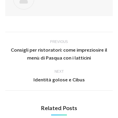
Post
PREVIOUS
navigation
Consigli per ristoratori: come impreziosire il
Previous
menù di Pasqua con i latticini
post:
NEXT
Next
Identità golose e Cibus
post:
Related Posts