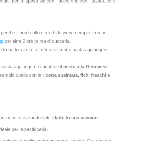
atti, ben si sposa sia con il dolce che con il salato, ed è
, perché il bordo alto e morbido viene riempito con un
ta
per altre 2 ore prima di cuocerla.
se di una focaccia, a cottura ultimata, basta aggiungere
, basta aggiungere la ricotta e il
pesto alla Genovese
.
 esempio quella con la
ricotta spalmata, fichi freschi e
dizione, utilizzando solo il
latte fresco vaccino
.
deale per la pasticceria.
ta solo nei caseifici campani come il nostro.Ora che sai