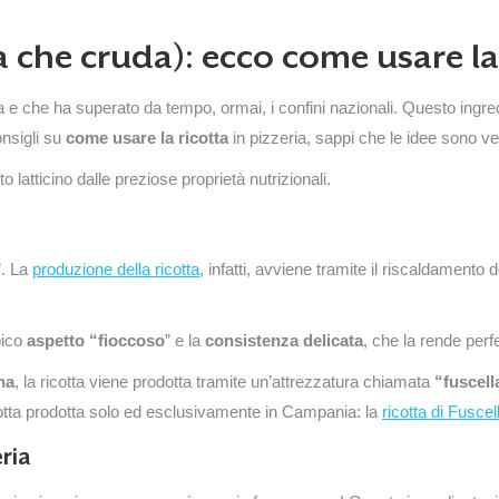
 che cruda): ecco come usare la 
 e che ha superato da tempo, ormai, i confini nazionali. Questo ingredie
onsigli su
come usare la ricotta
in pizzeria, sappi che le idee sono ver
latticino dalle preziose proprietà nutrizionali.
”. La
produzione della ricotta
, infatti, avviene tramite il riscaldamento 
pico
aspetto “fioccoso
” e la
consistenza delicata
, che la rende perfe
na
, la ricotta viene prodotta tramite un’attrezzatura chiamata
“fuscell
ricotta prodotta solo ed esclusivamente in Campania: la
ricotta di Fuscel
eria