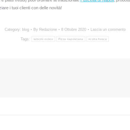
iziare i tuoi clienti con delle novità!
Category:
blog
By
Redazione
8 Ottobre 2020
Lascia un commento
Tags:
latticini online
Pizza napoletana
ricotta fresca