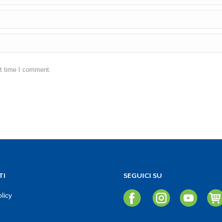
xt time I comment.
TI
SEGUICI SU
licy