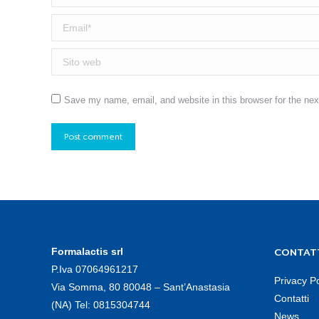
Email *
Sito web
Save my name, email, and website in this browser for the ne
Post comment
Formalactis srl
CONTAT
P.Iva 07064961217
Privacy Po
Via Somma, 80 80048 – Sant’Anastasia
Contatti
(NA) Tel:
0815304744
News