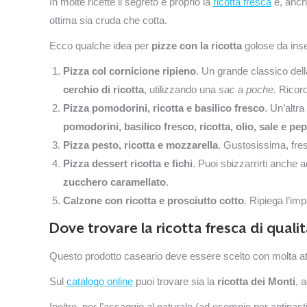
In molte ricette il segreto è proprio la
ricotta fresca
e, anche
ottima sia cruda che cotta.
Ecco qualche idea per
pizze con la ricotta
golose da inse
Pizza col cornicione ripieno
. Un grande classico dell
cerchio di ricotta
, utilizzando una
sac a poche.
Ricord
Pizza pomodorini, ricotta e basilico fresco
. Un’altra
pomodorini, basilico fresco, ricotta, olio, sale e pe
Pizza pesto, ricotta e mozzarella
.
Gustosissima, fres
Pizza dessert ricotta e fichi
. Puoi sbizzarrirti anche 
zucchero caramellato
.
Calzone con ricotta e prosciutto cotto
. Ripiega l’im
Dove trovare la ricotta fresca di quali
Questo prodotto caseario deve essere scelto con molta at
Sul
catalogo online
puoi trovare sia la
ricotta dei Monti
, 
Inoltre, per l’assaggio al naturale (ad esempio per antipasti 