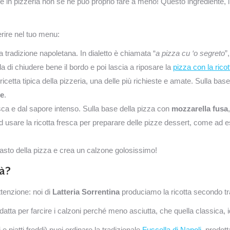
 in pizzeria non se ne può proprio fare a meno! Questo ingrediente, inf
rire nel tuo menu:
a tradizione napoletana. In dialetto è chiamata “
a pizza cu ‘o segreto
”
a di chiudere bene il bordo e poi lascia a riposare la
pizza con la ricot
 ricetta tipica della pizzeria, una delle più richieste e amate. Sulla ba
pe
.
ca e dal sapore intenso.
Sulla base della pizza
con
mozzarella fusa
ad usare la ricotta fresca per preparare delle pizze dessert, come ad
pasto della pizza e crea un calzone golosissimo!
tà?
tenzione: noi di
Latteria Sorrentina
produciamo la ricotta secondo tra
adatta per farcire i calzoni perché meno asciutta, che quella classica, i
e piatti freddi) puoi ordinare la tradizionale
Fuscella di Napoli
, prodot