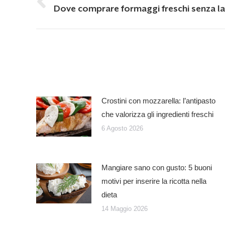
navigation
Previous
Dove comprare formaggi freschi senza la
post:
Crostini con mozzarella: l’antipasto
che valorizza gli ingredienti freschi
6 Agosto 2026
Mangiare sano con gusto: 5 buoni
motivi per inserire la ricotta nella
dieta
14 Maggio 2026