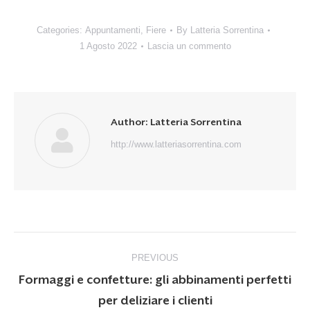
Categories:
Appuntamenti
,
Fiere
By
Latteria Sorrentina
1 Agosto 2022
Lascia un commento
Author:
Latteria Sorrentina
http://www.latteriasorrentina.com
Post
PREVIOUS
navigation
Formaggi e confetture: gli abbinamenti perfetti
Previous
per deliziare i clienti
post: