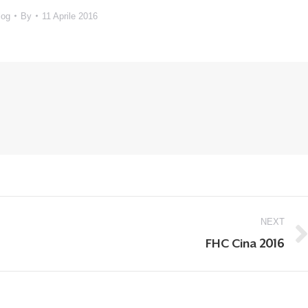
log
By
11 Aprile 2016
NEXT
Next
FHC Cina 2016
post: