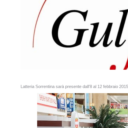
Latteria Sorrentina sarà presente dall’8 al 12 febbraio 201