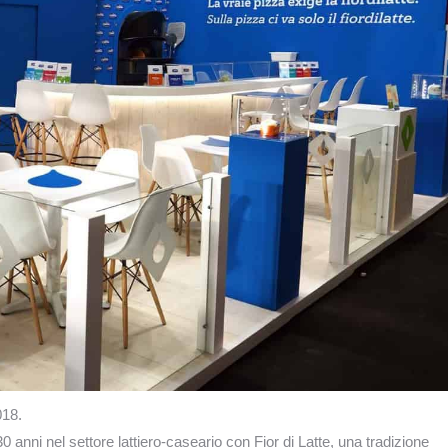
018.
0 anni nel settore lattiero-caseario con Fior di Latte, una tradizione