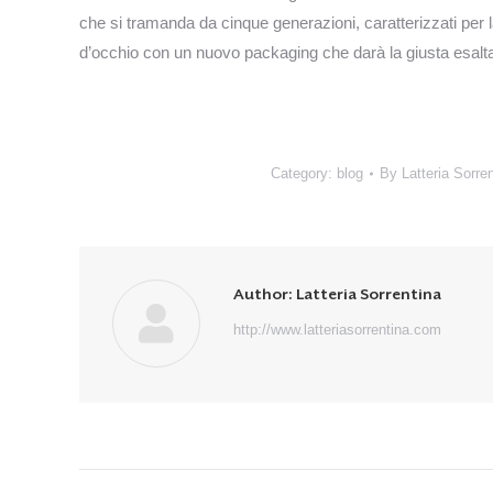
che si tramanda da cinque generazioni, caratterizzati per l
d’occhio con un nuovo packaging che darà la giusta esaltazi
Category:
blog
By
Latteria Sorre
Author:
Latteria Sorrentina
http://www.latteriasorrentina.com
Post