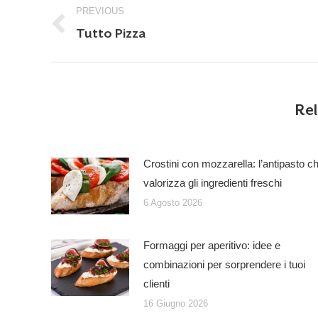
PREVIOUS
navigation
Previous
Tutto Pizza
post:
Rel
Crostini con mozzarella: l’antipasto c
valorizza gli ingredienti freschi
6 Agosto 2026
Formaggi per aperitivo: idee e
combinazioni per sorprendere i tuoi
clienti
16 Giugno 2026