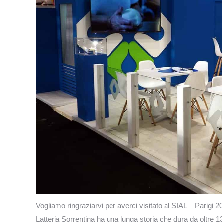
Vogliamo ringraziarvi per averci visitato al SIAL – Parigi 2
Latteria Sorrentina ha una lunga storia che dura da oltre 13