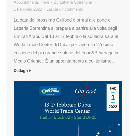
Appuntamenti
,
Fiere
By
Latteria Sorrentina
1 Febbraio 2022
Lascia un commento
La data del prossimo Gulfood è ormai alle porte e
Latteria Sorrentina si prepara a partire alla volta degli
Emirati Arabi. Dal 13 al 17 febbraio la squadra sarà al
World Trade Center di Dubai per vivere la 27esima
edizione del più grande salone del Food&Beverage in
Medio Oriente. È un appuntamento a cui teniamo…
Dettagli
Feb
1
2022