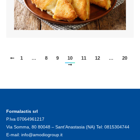
1
…
8
9
10
11
12
…
20
Formalactis srl
P.Iva 07064961217
Via Somma, 80 80048 – Sant’Anastasia (NA) Tel:
0815304744
E-mail:
info@amodiogroup.it