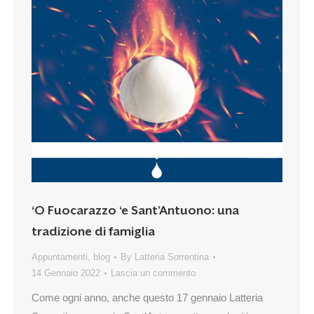
‘O Fuocarazzo ‘e Sant’Antuono: una
tradizione di famiglia
Appuntamenti
,
blog
By
Latteria Sorrentina
14 Gennaio 2022
Lascia un commento
Come ogni anno, anche questo 17 gennaio Latteria