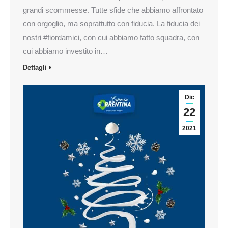
grandi scommesse. Tutte sfide che abbiamo affrontato
con orgoglio, ma soprattutto con fiducia. La fiducia dei
nostri #fiordamici, con cui abbiamo fatto squadra, con
cui abbiamo investito in…
Dettagli
Dic
22
2021