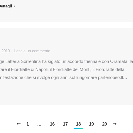
ettagli
o 2019
Lascia un commento
age Latteria Sorrentina ha siglato un accordo triennale con Oramata, la
il Fiordilatte di Napoli, il Fiordilatte dei Monti, il Fiordilatte della
la manifestazione che si svolge ogni anni sul lungomare partenopeo.Il…
1
…
16
17
18
19
20