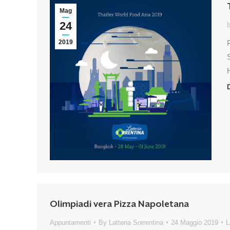
Mag
24
b
2019
D
Olimpiadi vera Pizza Napoletana
Appuntamenti
By
Latteria Sorrentina
24 Maggio 2019
L