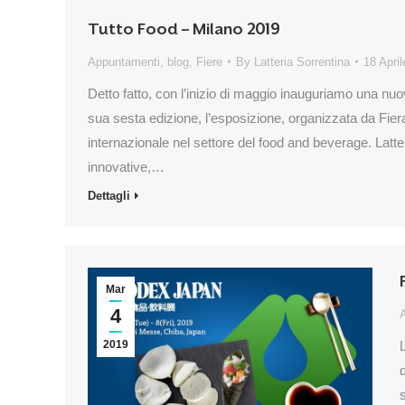
Tutto Food – Milano 2019
Appuntamenti
,
blog
,
Fiere
By
Latteria Sorrentina
18 Apri
Detto fatto, con l’inizio di maggio inauguriamo una nuo
sua sesta edizione, l’esposizione, organizzata da Fie
internazionale nel settore del food and beverage. Latte
innovative,…
Dettagli
Mar
4
2019