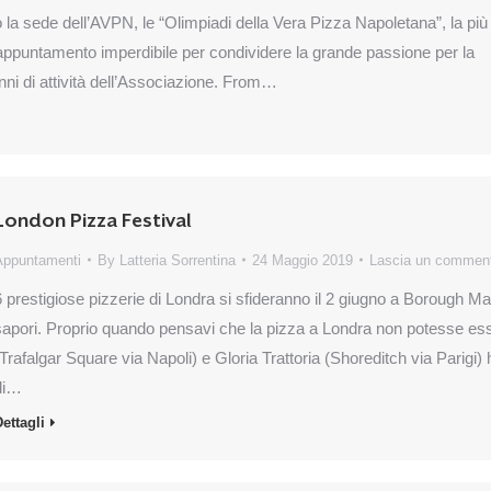
o la sede dell’AVPN, le “Olimpiadi della Vera Pizza Napoletana”, la più
Un appuntamento imperdibile per condividere la grande passione per la
nni di attività dell’Associazione. From…
London Pizza Festival
Appuntamenti
By
Latteria Sorrentina
24 Maggio 2019
Lascia un commen
6 prestigiose pizzerie di Londra si sfideranno il 2 giugno a Borough Ma
sapori. Proprio quando pensavi che la pizza a Londra non potesse esser
(Trafalgar Square via Napoli) e Gloria Trattoria (Shoreditch via Parigi) h
di…
ettagli