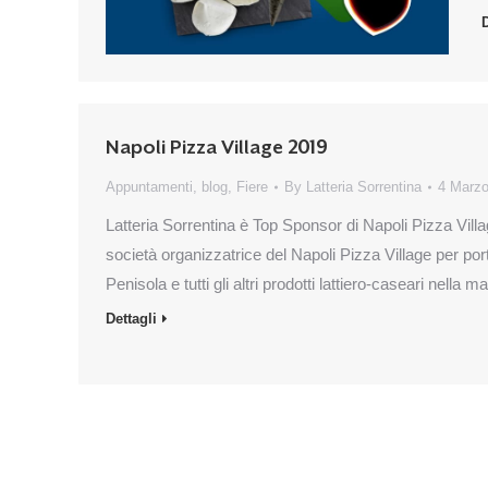
D
Napoli Pizza Village 2019
Appuntamenti
,
blog
,
Fiere
By
Latteria Sorrentina
4 Marz
Latteria Sorrentina è Top Sponsor di Napoli Pizza Vill
società organizzatrice del Napoli Pizza Village per portare 
Penisola e tutti gli altri prodotti lattiero-caseari nel
Dettagli