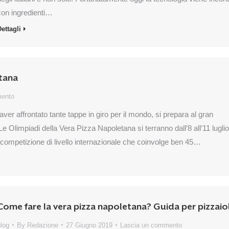
con ingredienti…
ettagli
etana
mento
r affrontato tante tappe in giro per il mondo, si prepara al gran
e Olimpiadi della Vera Pizza Napoletana si terranno dall’8 all’11 luglio
competizione di livello internazionale che coinvolge ben 45…
Come fare la vera pizza napoletana? Guida per pizzaiol
log
By
Redazione
27 Giugno 2019
Lascia un commento