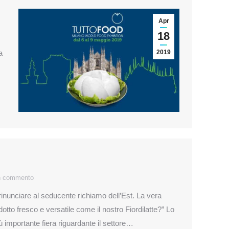
Apr
18
a
2019
n commento
nunciare al seducente richiamo dell’Est. La vera
otto fresco e versatile come il nostro Fiordilatte?” Lo
ù importante fiera riguardante il settore…