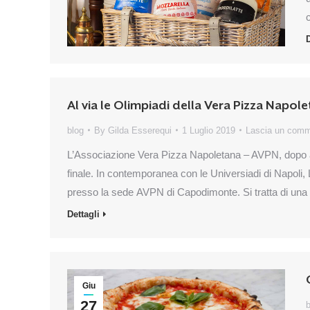
D
Al via le Olimpiadi della Vera Pizza Napol
blog
By
Gilda Esserequi
1 Luglio 2019
Lascia un com
L’Associazione Vera Pizza Napoletana – AVPN, dopo ave
finale. In contemporanea con le Universiadi di Napoli, L
presso la sede AVPN di Capodimonte. Si tratta di una 
Dettagli
Giu
27
b