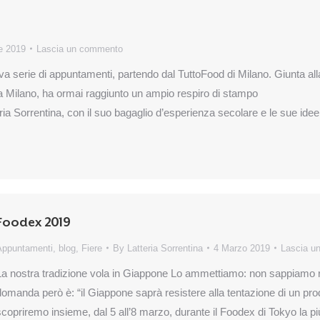
le 2019
Lascia un commento
va serie di appuntamenti, partendo dal TuttoFood di Milano. Giunta all
ra Milano, ha ormai raggiunto un ampio respiro di stampo
ria Sorrentina, con il suo bagaglio d’esperienza secolare e le sue idee
Foodex 2019
Appuntamenti
,
blog
,
Fiere
By
Latteria Sorrentina
4 Marzo 2019
Lascia u
La nostra tradizione vola in Giappone Lo ammettiamo: non sappiamo ri
domanda però è: “il Giappone saprà resistere alla tentazione di un prod
scopriremo insieme, dal 5 all’8 marzo, durante il Foodex di Tokyo la pi