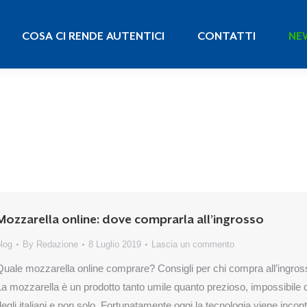
COSA CI RENDE AUTENTICI
CONTATTI
N
COSA CI RENDE AUTENTICI
CONTATTI
NE
Mozzarella online: dove comprarla all’ingrosso
log
By
Redazione
8 Luglio 2019
Lascia un commento
Quale mozzarella online comprare? Consigli per chi compra all’ingross
La mozzarella è un prodotto tanto umile quanto prezioso, impossibile da
egli italiani e non solo. Fortunatamente oggi la tecnologia viene incontro 