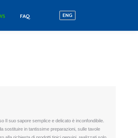
ENG
EWS
FAQ
ENG
WS
FAQ
o Il suo sapore semplice e delicato è inconfondibile.
 sostituire in tantissime preparazioni, sulle tavole
alla richiesta di prodotti tipici genuini, realizzati solo