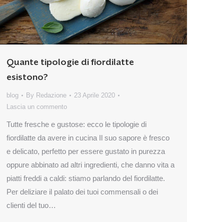
Quante tipologie di fiordilatte
esistono?
blog
By
Redazione
23 Aprile 2020
Lascia un commento
Tutte fresche e gustose: ecco le tipologie di
fiordilatte da avere in cucina Il suo sapore è fresco
e delicato, perfetto per essere gustato in purezza
oppure abbinato ad altri ingredienti, che danno vita a
piatti freddi a caldi: stiamo parlando del fiordilatte.
Per deliziare il palato dei tuoi commensali o dei
clienti del tuo…