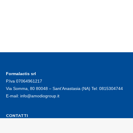
Formalactis srl
P.Iva 07064961217
Via Somma, 80 80048 – Sant’Anastasia (NA) Tel:
0815304744
E-mail:
info@amodiogroup.it
CONTATTI
Privacy Policy