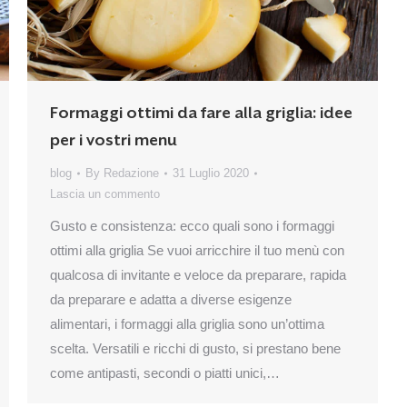
Formaggi ottimi da fare alla griglia: idee
per i vostri menu
blog
By
Redazione
31 Luglio 2020
Lascia un commento
Gusto e consistenza: ecco quali sono i formaggi
ottimi alla griglia Se vuoi arricchire il tuo menù con
qualcosa di invitante e veloce da preparare, rapida
da preparare e adatta a diverse esigenze
alimentari, i formaggi alla griglia sono un’ottima
scelta. Versatili e ricchi di gusto, si prestano bene
come antipasti, secondi o piatti unici,…