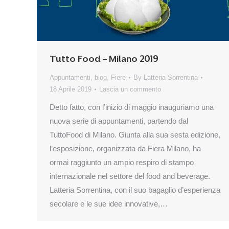
Tutto Food – Milano 2019
Appuntamenti
,
blog
,
Fiere
By
Latteria Sorrentina
18 Aprile 2019
Lascia un commento
Detto fatto, con l’inizio di maggio inauguriamo una
nuova serie di appuntamenti, partendo dal
TuttoFood di Milano. Giunta alla sua sesta edizione,
l’esposizione, organizzata da Fiera Milano, ha
ormai raggiunto un ampio respiro di stampo
internazionale nel settore del food and beverage.
Latteria Sorrentina, con il suo bagaglio d’esperienza
secolare e le sue idee innovative,…