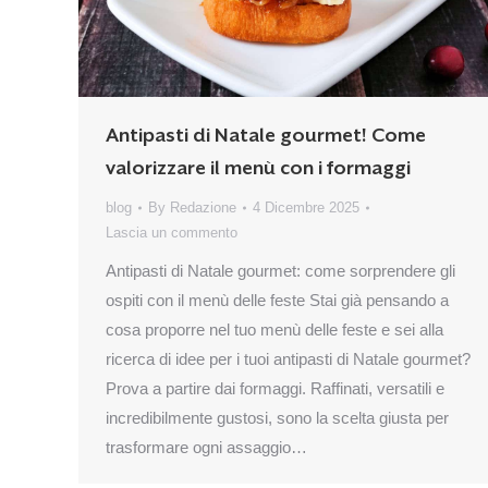
Antipasti di Natale gourmet! Come
valorizzare il menù con i formaggi
blog
By
Redazione
4 Dicembre 2025
Lascia un commento
Antipasti di Natale gourmet: come sorprendere gli
ospiti con il menù delle feste Stai già pensando a
cosa proporre nel tuo menù delle feste e sei alla
ricerca di idee per i tuoi antipasti di Natale gourmet?
Prova a partire dai formaggi. Raffinati, versatili e
incredibilmente gustosi, sono la scelta giusta per
trasformare ogni assaggio…