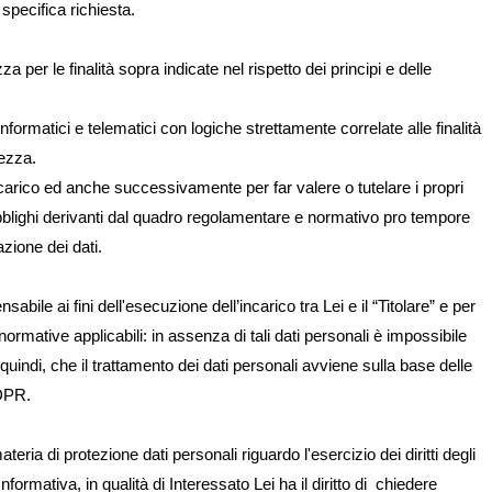
 specifica richiesta.
a per le finalità sopra indicate nel rispetto dei principi e delle
formatici e telematici con logiche strettamente correlate alle finalità
tezza.
l’incarico ed anche successivamente per far valere o tutelare i propri
obblighi derivanti dal quadro regolamentare e normativo pro tempore
azione dei dati.
sabile ai fini dell'esecuzione dell’incarico tra Lei e il “Titolare” e per
normative applicabili: in assenza di tali dati personali è impossibile
 quindi, che il trattamento dei dati personali avviene sulla base delle
GDPR.
teria di protezione dati personali riguardo l'esercizio dei diritti degli
ormativa, in qualità di Interessato Lei ha il diritto di chiedere