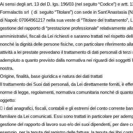
Ai sensi degli art. 13 del D. lgs. 196/03 (nel seguito “Codice”) e ar
Formalactis srl ( di seguito “Titolare”) con sede in Sant’Anastasia 
di Napoli: 07064961217 nella sua veste di “Titolare del trattamento”, La
gestione del rapporto di “prestazione professionale” relativamente alla 
amministrativi, fiscali da Lei richiesti e saranno trattati nel rispetto dell
nonché la dignità delle persone fisiche, con particolare riferimento all
attività a lei prestate prevedano il trattamento di dati personali di terz
adempiuto a quanto previsto dalla normativa nei riguardi dei soggetti In
nostra.
Origine, finalità, base giuridica e natura dei dati trattati
Il trattamento dei Suoi dati personali, da Lei direttamente forniti, è effe
norme di legge, regolamenti, normativa comunitaria nonché di quanto 
oggetto:
 i dati anagrafici, fiscali, contabili e gli estremi del conto corrente
familiare da Lei comunicati. Essi sono trattati in particolare per adempi
gestione del rapporto di lavoro suo e/o dei suoi dipendenti, per dare 
esempio, per la tenuta del registro delle fatture, la tenuta dei libri cont