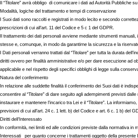
Il “Titolare” avrà obbligo di comunicare i dati ad Autorità Pubbliche su
Modalità, logiche del trattamento e tempi di conservazione
I Suoi dati sono raccolti e registrati in modo lecito e secondo correttezz
prescrizioni di cui all’art. 11 del Codice e 5 c 1 del GDPR.
Il trattamento dei dati personali avviene mediante strumenti manuali, in
stesse e, comunque, in modo da garantirne la sicurezza e la riserva
I Dati personali verranno trattati dal “Titolare” per tutta la durata del
diritti ovvero per finalità amministrative e/o per dare esecuzione ad 
applicabile e nel rispetto degli specifici obblighi di legge sulla conserv
Natura del conferimento
In relazione alle suddette finalità il conferimento dei Suoi dati è indispen
consentire al “Titolare” di dare seguito agli adempimenti previsti dalle 
instaurare e mantenere l’incarico tra Lei e il “Titolare”. La informiamo,
previsioni di cui all’art. 24 c. 1 lett. b) del Codice e art. 6 c. 1 b) del 
Diritti dell’Interessato
In conformità, nei limiti ed alle condizioni previste dalla normativa in ma
Interessati per quanto concerne i trattamenti oggetto della presente Inf