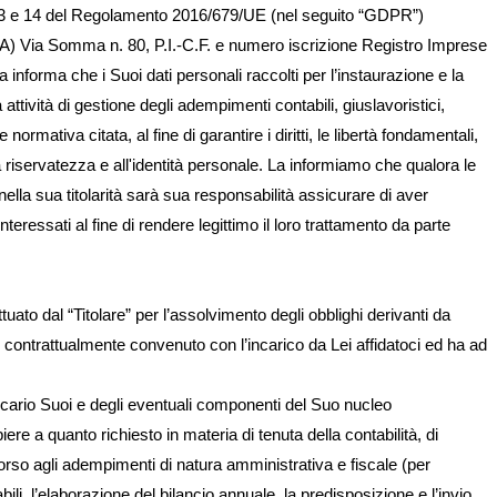
tt. 13 e 14 del Regolamento 2016/679/UE (nel seguito “GDPR”)
(NA) Via Somma n. 80, P.I.-C.F. e numero iscrizione Registro Imprese
 informa che i Suoi dati personali raccolti per l’instaurazione e la
attività di gestione degli adempimenti contabili, giuslavoristici,
e normativa citata, al fine di garantire i diritti, le libertà fondamentali,
a riservatezza e all'identità personale. La informiamo che qualora le
i nella sua titolarità sarà sua responsabilità assicurare di aver
teressati al fine di rendere legittimo il loro trattamento da parte
ttuato dal “Titolare” per l’assolvimento degli obblighi derivanti da
contrattualmente convenuto con l’incarico da Lei affidatoci ed ha ad
 bancario Suoi e degli eventuali componenti del Suo nucleo
ere a quanto richiesto in materia di tenuta della contabilità, di
corso agli adempimenti di natura amministrativa e fiscale (per
abili, l’elaborazione del bilancio annuale, la predisposizione e l’invio